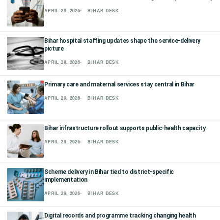
APRIL 29, 2026
BIHAR DESK
छत्तीसगढ़
हरियाणा
Bihar hospital staffing updates shape the service-delivery
picture
राजस्थान
APRIL 29, 2026
BIHAR DESK
मध्य प्रदेश
Primary care and maternal services stay central in Bihar
APRIL 29, 2026
BIHAR DESK
अन्य राज्य
Bihar infrastructure rollout supports public-health capacity
APRIL 29, 2026
BIHAR DESK
Scheme delivery in Bihar tied to district-specific
implementation
APRIL 29, 2026
BIHAR DESK
Digital records and programme tracking changing health