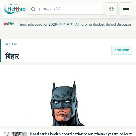
alth guidelines released for 2026
•
AI helping doctors detect diseases fas
ब्रेकिंग
UPDATE
स्टेट
स्टेट डेस्क
7 ताज़ा अपडेट
बिहार
दिल्ली एनसीआर
उत्तर प्रदेश
उत्तराखंड
बिहार
अप्रैल 2026 भारतीय स्कू
झारखंड
JUNE 03, 2026
BIHAR DESK
पंजाब
Bihar district health coordination strengthens system delivery